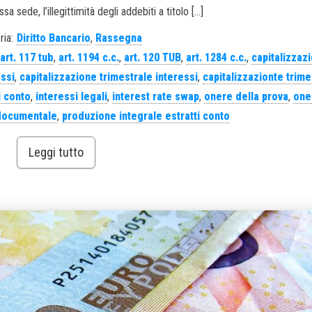
sa sede, l’illegittimità degli addebiti a titolo […]
ria:
Diritto Bancario
,
Rassegna
art. 117 tub
,
art. 1194 c.c.
,
art. 120 TUB
,
art. 1284 c.c.
,
capitalizzaz
essi
,
capitalizzazione trimestrale interessi
,
capitalizzazionte trime
i conto
,
interessi legali
,
interest rate swap
,
onere della prova
,
one
documentale
,
produzione integrale estratti conto
Leggi tutto