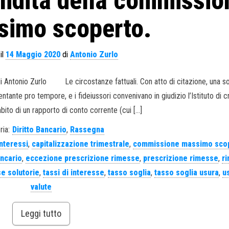
lidità della commissio
simo scoperto.
il
14 Maggio 2020
di
Antonio Zurlo
 di Antonio Zurlo Le circostanze fattuali. Con atto di citazione, una so
entante pro tempore, e i fideiussori convenivano in giudizio l’Istituto di c
ito di un rapporto di conto corrente (cui […]
ria:
Diritto Bancario
,
Rassegna
interessi
,
capitalizzazione trimestrale
,
commissione massimo sco
ncario
,
eccezione prescrizione rimesse
,
prescrizione rimesse
,
r
e solutorie
,
tassi di interesse
,
tasso soglia
,
tasso soglia usura
,
u
valute
Leggi tutto