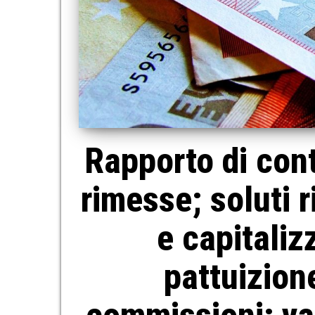
Rapporto di cont
rimesse; soluti r
e capitaliz
pattuizion