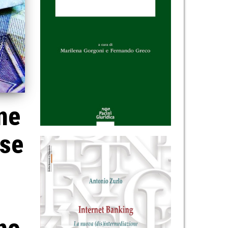
ne
sse