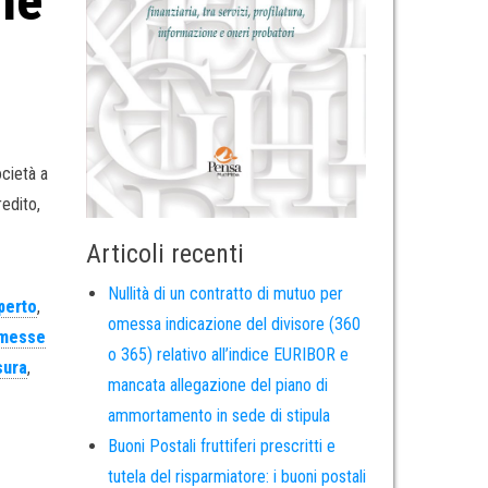
ne
cietà a
redito,
Articoli recenti
Nullità di un contratto di mutuo per
perto
,
omessa indicazione del divisore (360
imesse
o 365) relativo all’indice EURIBOR e
sura
,
mancata allegazione del piano di
ammortamento in sede di stipula
Buoni Postali fruttiferi prescritti e
tutela del risparmiatore: i buoni postali