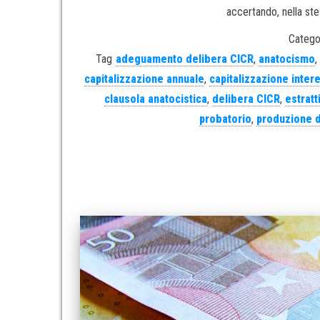
accertando, nella stes
Catego
Tag
adeguamento delibera CICR
,
anatocismo
,
capitalizzazione annuale
,
capitalizzazione inter
clausola anatocistica
,
delibera CICR
,
estratt
probatorio
,
produzione 