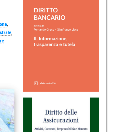
ione
,
strale
,
re