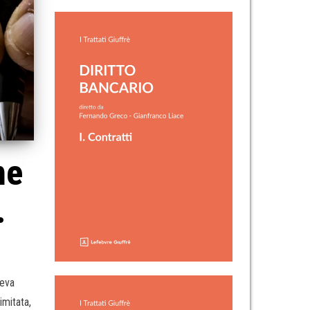
ne
.
veva
imitata,