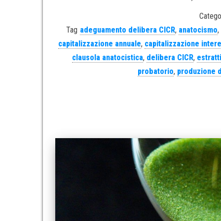
Catego
Tag
adeguamento delibera CICR
,
anatocismo
,
capitalizzazione annuale
,
capitalizzazione inter
clausola anatocistica
,
delibera CICR
,
estratt
probatorio
,
produzione 