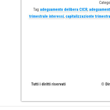
Catego
Tag
adeguamento delibera CICR
,
adeguamento
trimestrale interessi
,
capitalizzazionte trimestr
Tutti i diritti riservati
© Dir