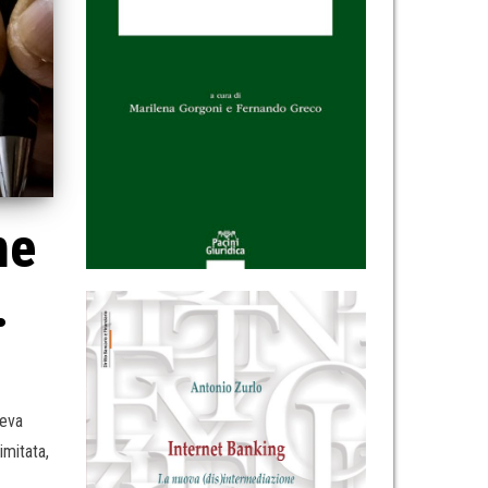
ne
.
veva
imitata,