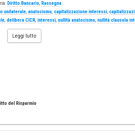
ria:
Diritto Bancario
,
Rassegna
 unilaterale
,
anatocismo
,
capitalizzazione interessi
,
capitalizzaz
ale
,
delibera CICR
,
interessi
,
nullità anatocismo
,
nullità clausola in
Leggi tutto
itto del Risparmio