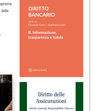
 Suprema
à delle
,