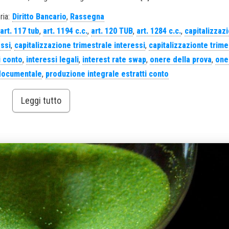
ria:
Diritto Bancario
,
Rassegna
art. 117 tub
,
art. 1194 c.c.
,
art. 120 TUB
,
art. 1284 c.c.
,
capitalizzaz
essi
,
capitalizzazione trimestrale interessi
,
capitalizzazionte trime
i conto
,
interessi legali
,
interest rate swap
,
onere della prova
,
one
documentale
,
produzione integrale estratti conto
Leggi tutto