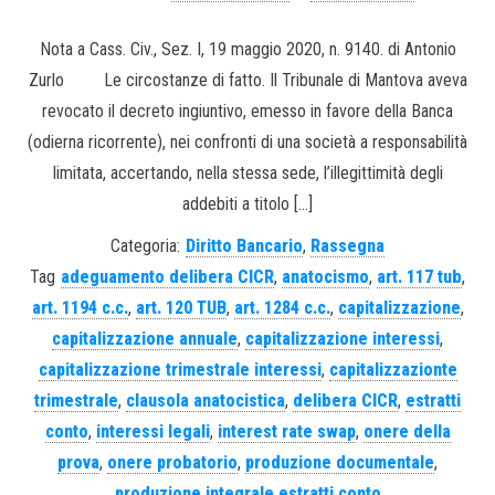
Nota a Cass. Civ., Sez. I, 19 maggio 2020, n. 9140. di Antonio
Zurlo Le circostanze di fatto. Il Tribunale di Mantova aveva
revocato il decreto ingiuntivo, emesso in favore della Banca
(odierna ricorrente), nei confronti di una società a responsabilità
limitata, accertando, nella stessa sede, l’illegittimità degli
addebiti a titolo […]
Categoria:
Diritto Bancario
,
Rassegna
Tag
adeguamento delibera CICR
,
anatocismo
,
art. 117 tub
,
art. 1194 c.c.
,
art. 120 TUB
,
art. 1284 c.c.
,
capitalizzazione
,
capitalizzazione annuale
,
capitalizzazione interessi
,
capitalizzazione trimestrale interessi
,
capitalizzazionte
trimestrale
,
clausola anatocistica
,
delibera CICR
,
estratti
conto
,
interessi legali
,
interest rate swap
,
onere della
prova
,
onere probatorio
,
produzione documentale
,
produzione integrale estratti conto