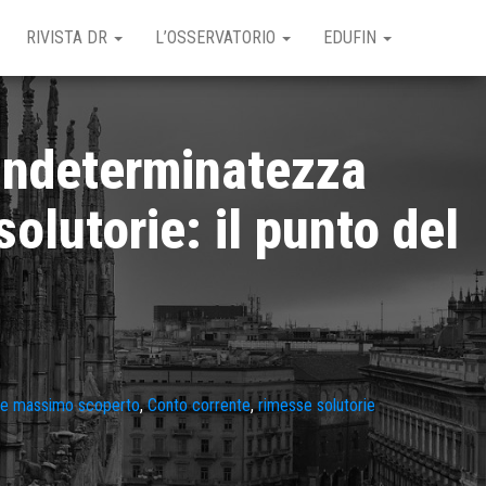
RIVISTA DR
L’OSSERVATORIO
EDUFIN
 indeterminatezza
lutorie: il punto del
e massimo scoperto
,
Conto corrente
,
rimesse solutorie