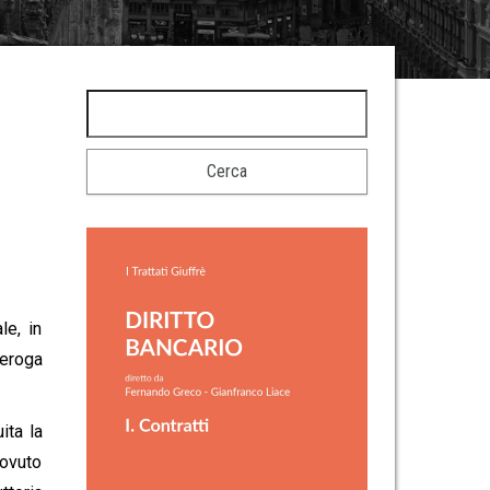
le, in
deroga
ita la
dovuto