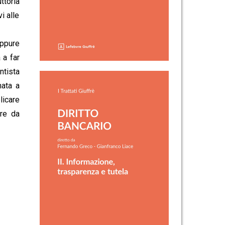
ttoria
i alle
eppure
 a far
ntista
nata a
licare
ere da