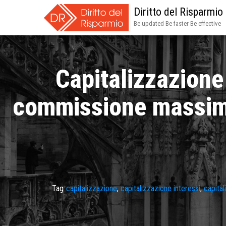
Diritto del Risparmio
Be updated Be faster Be effective
Capitalizzazione
commissione massimo 
Tag
capitalizzazione
,
capitalizzazione interessi
,
capital