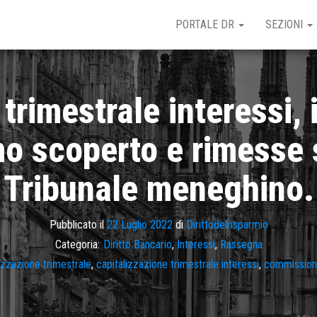
PORTALE DR
SEZIONI
 trimestrale interessi,
scoperto e rimesse so
Tribunale meneghino.
Pubblicato il
22 Luglio 2022
di
Dirittodelrisparmio
Categoria:
Diritto Bancario
,
Interessi
,
Rassegna
izzazione trimestrale
,
capitalizzazione trimestrale interessi
,
commission