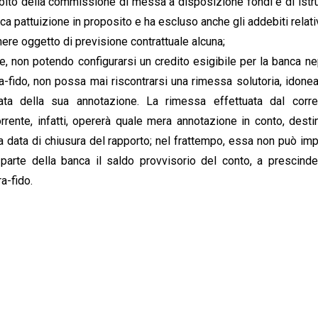
debito della commissione di messa a disposizione fondi e di istru
ica pattuizione in proposito e ha escluso anche gli addebiti relativ
nere oggetto di previsione contrattuale alcuna;
e, non potendo configurarsi un credito esigibile per la banca n
tra-fido, non possa mai riscontrarsi una rimessa solutoria, idonea
data della sua annotazione. La rimessa effettuata dal corre
ente, infatti, opererà quale mera annotazione in conto, desti
la data di chiusura del rapporto; nel frattempo, essa non può imp
arte della banca il saldo provvisorio del conto, a prescind
ra-fido.