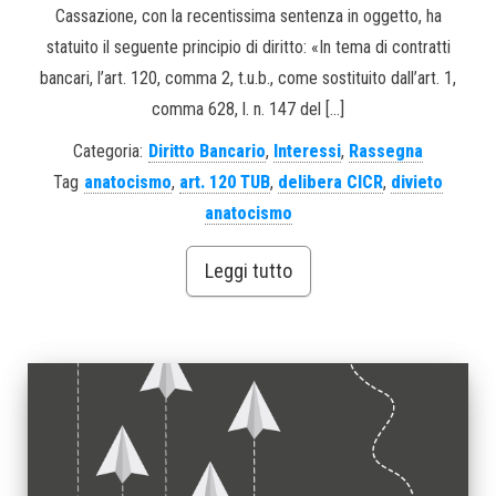
Cassazione, con la recentissima sentenza in oggetto, ha
statuito il seguente principio di diritto: «In tema di contratti
bancari, l’art. 120, comma 2, t.u.b., come sostituito dall’art. 1,
comma 628, l. n. 147 del […]
Categoria:
Diritto Bancario
,
Interessi
,
Rassegna
Tag
anatocismo
,
art. 120 TUB
,
delibera CICR
,
divieto
anatocismo
Leggi tutto