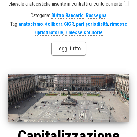
clausole anatocistiche inserite in contratti di conto corrente […]
Categoria:
Diritto Bancario
,
Rassegna
Tag
anatocismo
,
delibera CICR
,
pari periodicità
,
rimesse
ripristinatorie
,
rimesse solutorie
Leggi tutto
Capitalizzazione