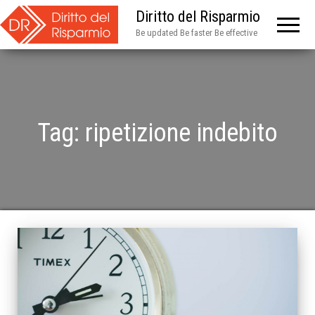
Diritto del Risparmio
Be updated Be faster Be effective
Tag:
ripetizione indebito