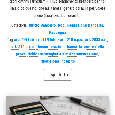
gigni divinitus umquam.» Il suo fondamento prenderà per noi
l’inizio da questo: che nulla mai si genera dal nulla per volere
divino (Lucrezio, De rerum […]
Categoria:
Diritto Bancario
,
Documentazione bancaria
,
Rassegna
Tag
art. 119 tub
,
art. 119 tub e art. 210 c.p.c.
,
art. 2033 c.c.
,
art. 210 c.p.c.
,
documentazione bancaria
,
onere della
prova
,
richiesta stragiudiziale documentazione
,
ripetizione indebito
Leggi tutto