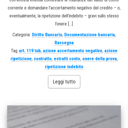
corrente e domandare l’accertamento negativo del credito – o,
eventualmente, la ripetizione dell’indebito – gravi sullo stesso
l’onere […]
Categoria:
Diritto Bancario
,
Documentazione bancaria
,
Rassegna
Tag
art. 119 tub
,
azione accertamento negativo
,
azione
ripetizione
,
contratto
,
estratti conto
,
onere della prova
,
ripetizione indebito
Leggi tutto