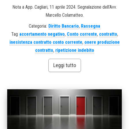
Nota a App. Cagliari, 11 aprile 2024. Segnalazione dell’Avv.
Marcello Colamatteo.
Categoria:
Diritto Bancario
,
Rassegna
Tag
accertamento negativo
,
Conto corrente
,
contratto
,
inesistenza contratto conto corrente
,
onere produzione
contratto
,
ripetizione indebito
Leggi tutto