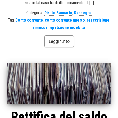
«ma in tal caso ha diritto unicamente al […]
Categoria:
Diritto Bancario
,
Rassegna
Tag
Conto corrente
,
conto corrente aperto
,
prescrizione
,
rimesse
,
ripetizione indebito
Leggi tutto
Rettifica del saldo