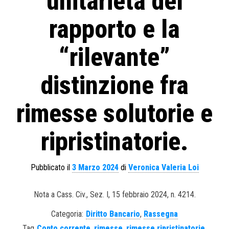
unitarietà del
rapporto e la
“rilevante”
distinzione fra
rimesse solutorie e
ripristinatorie.
Pubblicato il
3 Marzo 2024
di
Veronica Valeria Loi
Nota a Cass. Civ., Sez. I, 15 febbraio 2024, n. 4214.
Categoria:
Diritto Bancario
,
Rassegna
Tag
Conto corrente
,
rimesse
,
rimesse ripristinatorie
,