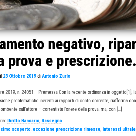
amento negativo, ripa
la prova e prescrizione
il
23 Ottobre 2019
di
Antonio Zurlo
mbre 2019, n. 24051. Premessa Con la recente ordinanza in oggetto[1], l
assiche problematiche inerenti ai rapporti di conto corrente, riafferma co
ombente sull’attore – correntista l’onere della prova, ma, con […]
ria:
Diritto Bancario
,
Rassegna
simo scoperto
,
eccezione prescrizione rimesse
,
interessi ultrale