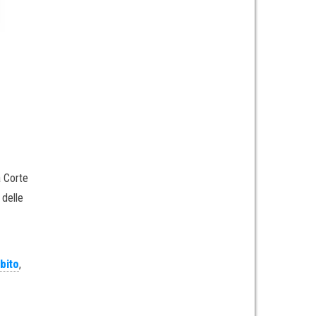
a Corte
 delle
bito
,