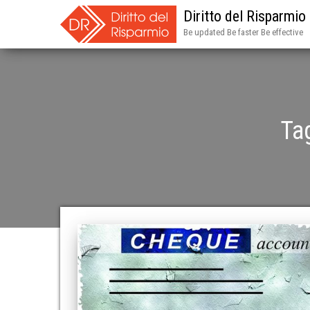
Diritto del Risparmio
Be updated Be faster Be effective
Ta