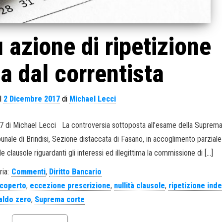
 azione di ripetizione
 dal correntista
il
2 Dicembre 2017
di
Michael Lecci
017 di Michael Lecci La controversia sottoposta all’esame della Suprem
bunale di Brindisi, Sezione distaccata di Fasano, in accoglimento parziale
e clausole riguardanti gli interessi ed illegittima la commissione di […]
ia:
Commenti
,
Diritto Bancario
coperto
,
eccezione prescrizione
,
nullità clausole
,
ripetizione inde
aldo zero
,
Suprema corte