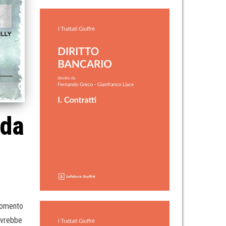
 da
rgomento
avrebbe