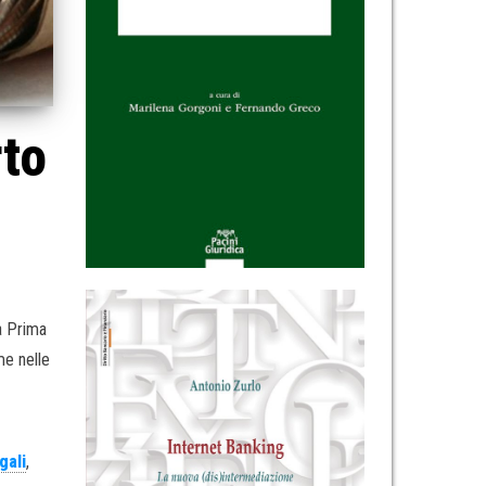
rto
.
a Prima
me nelle
gali
,