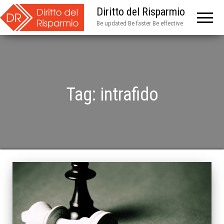
Diritto del Risparmio
Be updated Be faster Be effective
Tag:
intrafido