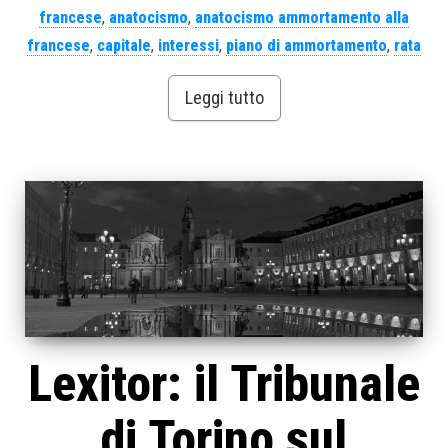
francese
,
anatocismo
,
anatocismo ammortamento alla
francese
,
capitale
,
interessi
,
piano di ammortamento
,
rata
Leggi tutto
Lexitor: il Tribunale
di Torino sul