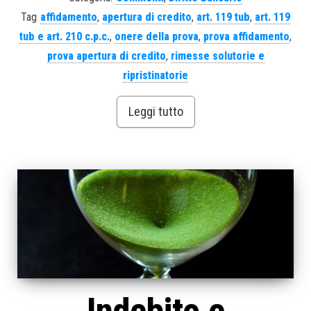
Tag
affidamento
,
apertura di credito
,
art. 119 tub
,
art. 119
tub e art. 210 c.p.c.
,
onere della prova
,
prova affidamento
,
prova apertura di credito
,
rimesse solutorie e
ripristinatorie
Leggi tutto
Indebito e