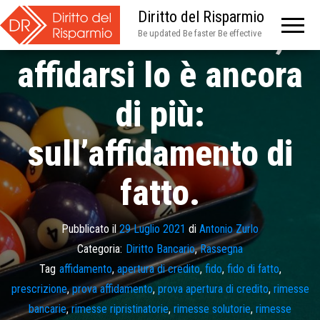
Diritto del Risparmio
Fidarsi è difficile;
Be updated Be faster Be effective
affidarsi lo è ancora
di più:
sull’affidamento di
fatto.
Pubblicato il
29 Luglio 2021
di
Antonio Zurlo
Categoria:
Diritto Bancario
,
Rassegna
Tag
affidamento
,
apertura di credito
,
fido
,
fido di fatto
,
prescrizione
,
prova affidamento
,
prova apertura di credito
,
rimesse
bancarie
,
rimesse ripristinatorie
,
rimesse solutorie
,
rimesse