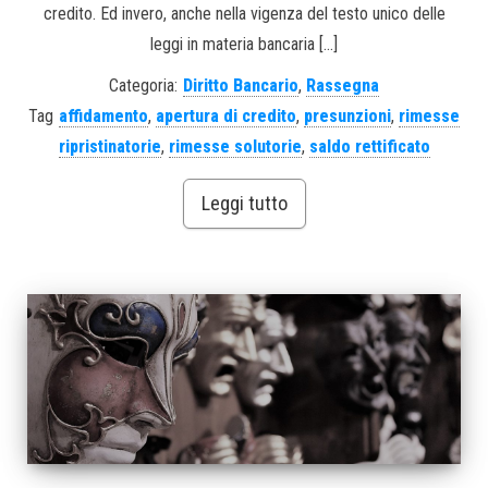
credito. Ed invero, anche nella vigenza del testo unico delle
leggi in materia bancaria […]
Categoria:
Diritto Bancario
,
Rassegna
Tag
affidamento
,
apertura di credito
,
presunzioni
,
rimesse
ripristinatorie
,
rimesse solutorie
,
saldo rettificato
Leggi tutto