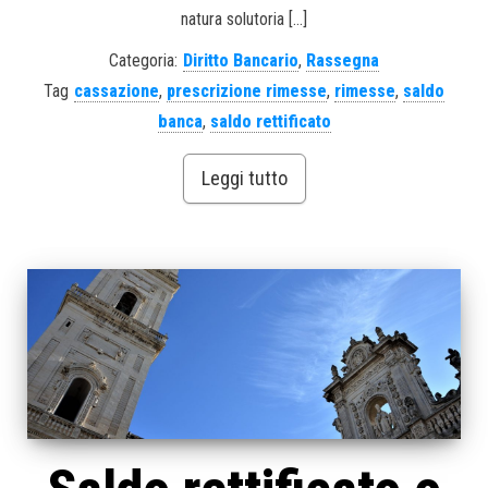
natura solutoria […]
Categoria:
Diritto Bancario
,
Rassegna
Tag
cassazione
,
prescrizione rimesse
,
rimesse
,
saldo
banca
,
saldo rettificato
Leggi tutto