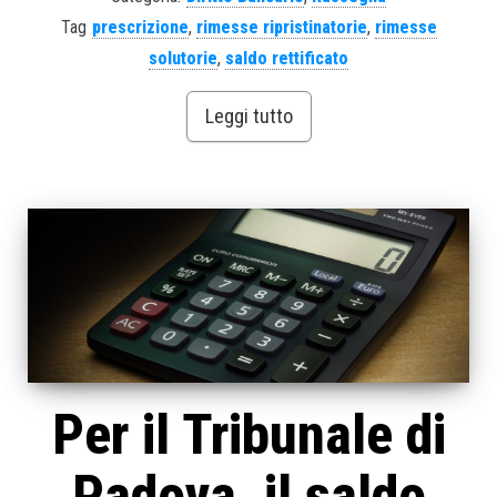
Tag
prescrizione
,
rimesse ripristinatorie
,
rimesse
solutorie
,
saldo rettificato
Leggi tutto
Per il Tribunale di
Padova, il saldo