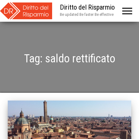
Diritto del Risparmio
Be updated Be faster Be effective
Tag:
saldo rettificato