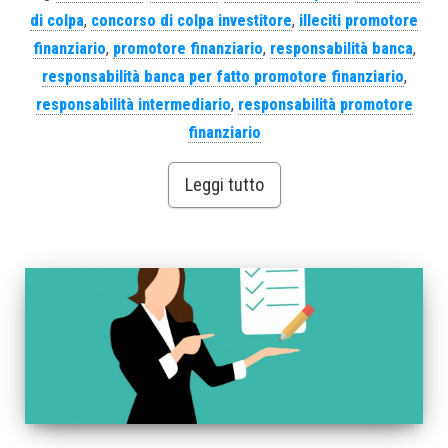
di colpa
,
concorso di colpa investitore
,
illeciti promotore
finanziario
,
promotore finanziario
,
responsabilità banca
,
responsabilità banca per fatto promotore finanziario
,
responsabilità intermediario
,
responsabilità promotore
finanziario
Leggi tutto