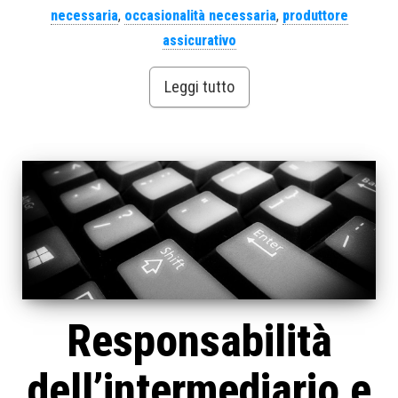
necessaria
,
occasionalità necessaria
,
produttore
assicurativo
Leggi tutto
Responsabilità
dell’intermediario e