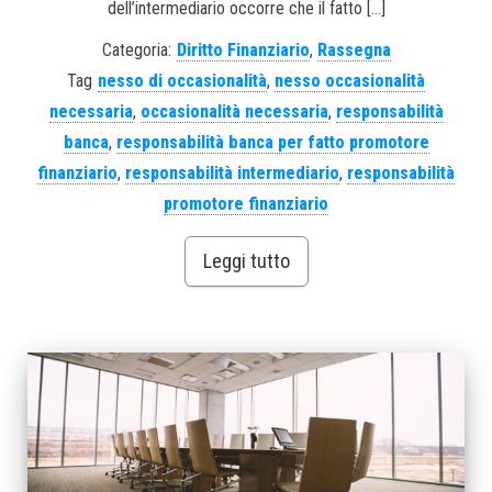
dell’intermediario occorre che il fatto […]
Categoria:
Diritto Finanziario
,
Rassegna
Tag
nesso di occasionalità
,
nesso occasionalità
necessaria
,
occasionalità necessaria
,
responsabilità
banca
,
responsabilità banca per fatto promotore
finanziario
,
responsabilità intermediario
,
responsabilità
promotore finanziario
Leggi tutto