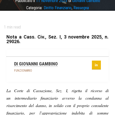
Pubblicato il
11 Novembre 2025
di
Giovanni Gambino
Categoria:
Diritto Finanziario
,
Rassegna
Tag
consulente finanziario
,
occasionalità necessaria
,
responsabilità
intermediario
1
min read
Nota a Cass. Civ., Sez. I, 3 novembre 2025, n.
29026.
DI GIOVANNI GAMBINO
FUNZIONARIO
La Corte di Cassazione, Sez. I, rigetta il ricorso di
un intermediario finanziario avverso la condanna al
risarcimento del danno, in solido con il proprio consulente
finanziario, per l’appropriazione indebita di somme