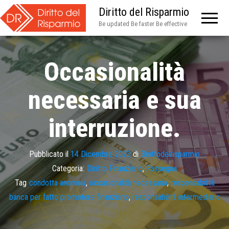
Diritto del Risparmio
Be updated Be faster Be effective
Occasionalità
necessaria e sua
interruzione.
Pubblicato il
14 Dicembre 2023
di
Dirittodelrisparmio
Categoria:
Diritto Finanziario
,
Rassegna
Tag
condotta anomala
,
occasionalità necessaria
,
responsabilità
banca per fatto promotore finanziario
,
responsabilità intermediario