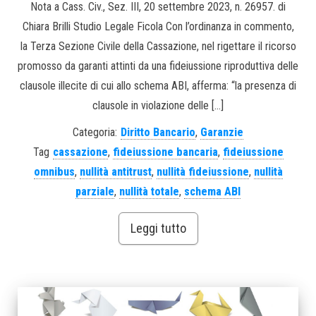
Nota a Cass. Civ., Sez. III, 20 settembre 2023, n. 26957. di
Chiara Brilli Studio Legale Ficola Con l’ordinanza in commento,
la Terza Sezione Civile della Cassazione, nel rigettare il ricorso
promosso da garanti attinti da una fideiussione riproduttiva delle
clausole illecite di cui allo schema ABI, afferma: “la presenza di
clausole in violazione delle […]
Categoria:
Diritto Bancario
,
Garanzie
Tag
cassazione
,
fideiussione bancaria
,
fideiussione
omnibus
,
nullità antitrust
,
nullità fideiussione
,
nullità
parziale
,
nullità totale
,
schema ABI
Leggi tutto