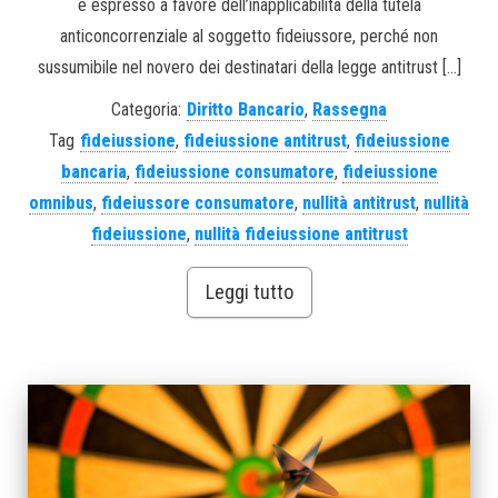
è espresso a favore dell’inapplicabilità della tutela
anticoncorrenziale al soggetto fideiussore, perché non
sussumibile nel novero dei destinatari della legge antitrust […]
Categoria:
Diritto Bancario
,
Rassegna
Tag
fideiussione
,
fideiussione antitrust
,
fideiussione
bancaria
,
fideiussione consumatore
,
fideiussione
omnibus
,
fideiussore consumatore
,
nullità antitrust
,
nullità
fideiussione
,
nullità fideiussione antitrust
Leggi tutto