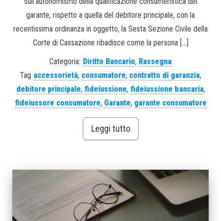
sull’autonomismo della qualificazione consumeristica del
garante, rispetto a quella del debitore principale, con la
recentissima ordinanza in oggetto, la Sesta Sezione Civile della
Corte di Cassazione ribadisce come la persona […]
Categoria:
Diritto Bancario
,
Rassegna
Tag
accessorietà
,
consumatore
,
contratto di garanzia
,
debitore principale
,
fideiussione
,
fideiussione bancaria
,
fideiussore consumatore
,
Garante
,
garante consumatore
Leggi tutto