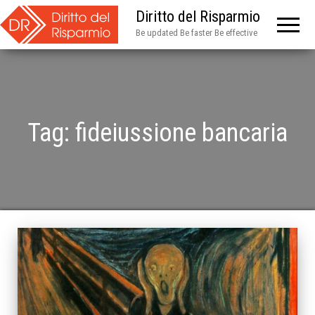
Diritto del Risparmio
Be updated Be faster Be effective
Tag:
fideiussione bancaria