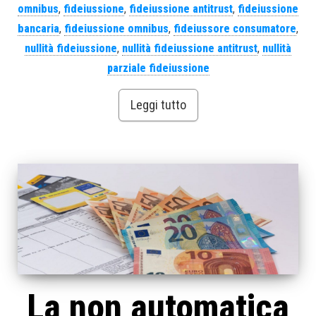
omnibus
,
fideiussione
,
fideiussione antitrust
,
fideiussione
bancaria
,
fideiussione omnibus
,
fideiussore consumatore
,
nullità fideiussione
,
nullità fideiussione antitrust
,
nullità
parziale fideiussione
Leggi tutto
La non automatica