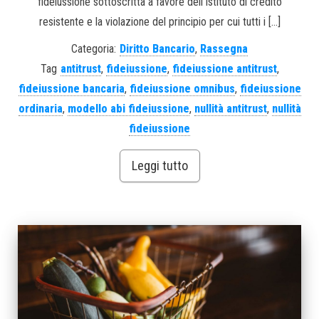
fideiussione sottoscritta a favore dell’Istituto di credito
resistente e la violazione del principio per cui tutti i […]
Categoria:
Diritto Bancario
,
Rassegna
Tag
antitrust
,
fideiussione
,
fideiussione antitrust
,
fideiussione bancaria
,
fideiussione omnibus
,
fideiussione
ordinaria
,
modello abi fideiussione
,
nullità antitrust
,
nullità
fideiussione
Leggi tutto