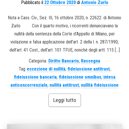
Pubblicato il
22 Ottobre 2020
di
Antonio Zurlo
Nota a Cass. Civ., Sez. III, 16 ottobre 2020, n. 22622. di Antonio
Zurlo Con il quarto motivo, i ricorrenti denunciavano la
nullità della sentenza della Corte d’Appello di Milano, per
violazione e falsa applicazione dell’art. 2 della l. n. 287/1990,
dell’art. 41 Cost., dell’art. 101 TFUE, nonché degli artt. 115 […]
Categoria:
Diritto Bancario
,
Rassegna
Tag
eccezione di nullità
,
fideiussione antitrust
,
fideiussione bancaria
,
fideiussione omnibus
,
intesa
anticoncorrenziale
,
nullità antitrust
,
nullità fideiussione
Leggi tutto