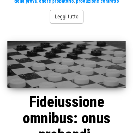
della prova
,
onere probatorio
,
produzione contratto
Leggi tutto
Fideiussione
omnibus: onus