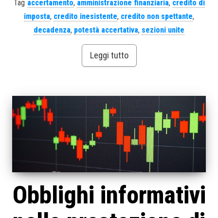
Tag
accertamento
,
amministrazione finanziaria
,
credito di
imposta
,
credito inesistente
,
credito non spettante
,
decadenza
,
potestà accertativa
,
sezioni unite
Leggi tutto
Obblighi informativi