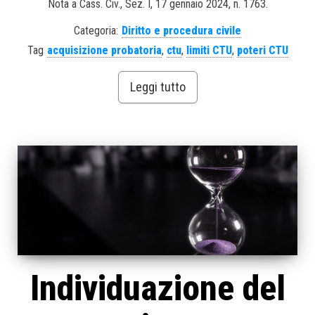
Nota a Cass. Civ., Sez. I, 17 gennaio 2024, n. 1763.
Categoria:
Diritto e procedura civile
Tag
acquisizione probatoria
,
ctu
,
limiti CTU
,
poteri CTU
Leggi tutto
Individuazione del