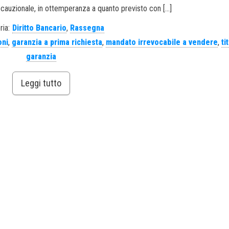
 cauzionale, in ottemperanza a quanto previsto con […]
ria:
Diritto Bancario
,
Rassegna
oni
,
garanzia a prima richiesta
,
mandato irrevocabile a vendere
,
ti
garanzia
Leggi tutto