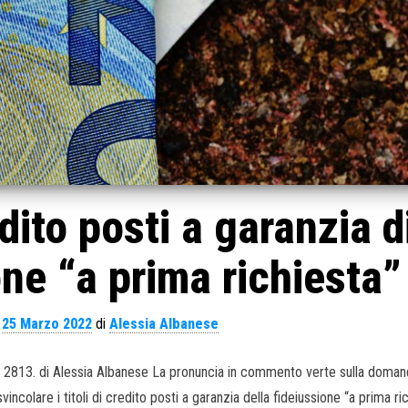
edito posti a garanzia d
one “a prima richiesta”
l
25 Marzo 2022
di
Alessia Albanese
n. 2813. di Alessia Albanese La pronuncia in commento verte sulla doma
incolare i titoli di credito posti a garanzia della fideiussione “a prima ri