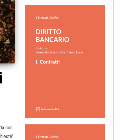
i
nda con
chiesta”