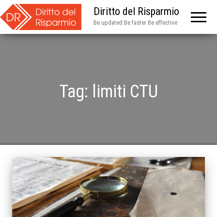
Diritto del Risparmio
Be updated Be faster Be effective
Tag:
limiti CTU