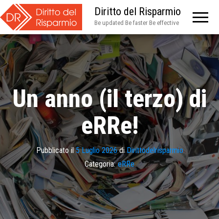
Diritto del Risparmio
Be updated Be faster Be effective
Un anno (il terzo) di
eRRe!
Pubblicato il
5 Luglio 2026
di
Dirittodelrisparmio
Categoria:
eRRe