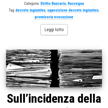
Categoria:
Diritto Bancario
,
Rassegna
Tag
decreto ingiuntivo
,
opposizione decreto ingiuntivo
,
provvisoria esecuzione
Leggi tutto
Sull’incidenza della