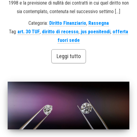
1998 e la previsione di nullità dei contratti in cui quel diritto non
sia contemplato, contenuta nel successivo settimo […]
Categoria:
Diritto Finanziario
,
Rassegna
Tag
art. 30 TUF
,
diritto di recesso
,
jus poenitendi
,
offerta
fuori sede
Leggi tutto