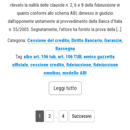
rilevato la nullità delle clausole n. 2, 6 e 8 della fideiussione in
quanto conformi allo schema ABI, dimesso in giudizio
dall’opponente unitamente al provvedimento della Banca d’Italia
n. 55/2005. Segnatamente, l’attore ha fornito la prova della […]
Categoria:
Cessione del credito
,
Diritto Bancario
,
Garanzie
,
Rassegna
Tag
albo art. 106 tub
,
art. 106 TUB
,
avviso gazzetta
ufficiale
,
cessione credito
,
fideiussione
,
fideiussione
omnibus
,
modello ABI
Leggi tutto
1
2
…
4
Successivi