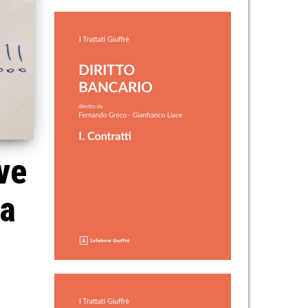
ve
la