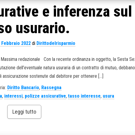
urative e inferenza sul
so usurario.
 Febbraio 2022
di
Dirittodelrisparmio
25. Massima redazionale Con la recente ordinanza in oggetto, la Sesta S
a valutazione dell’eventuale natura usuraria di un contratto di mutuo, debban
i assicurazione sostenute dal debitore per ottenere […]
ria:
Diritto Bancario
,
Rassegna
ra
,
interessi
,
polizze assicurative
,
tasso interesse
,
usura
Leggi tutto