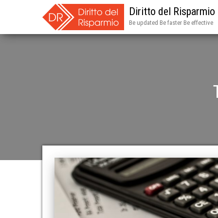
Diritto del Risparmio
Be updated Be faster Be effective