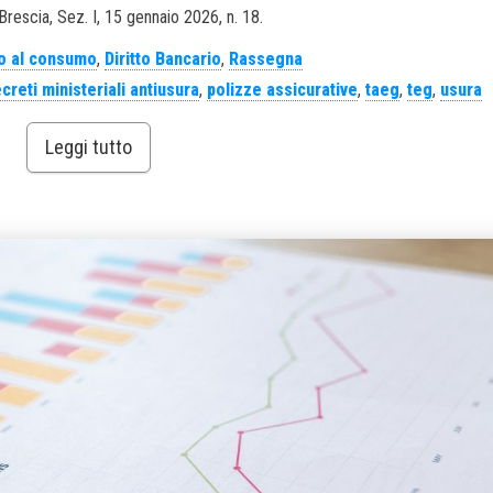
Brescia, Sez. I, 15 gennaio 2026, n. 18.
o al consumo
,
Diritto Bancario
,
Rassegna
creti ministeriali antiusura
,
polizze assicurative
,
taeg
,
teg
,
usura
Leggi tutto