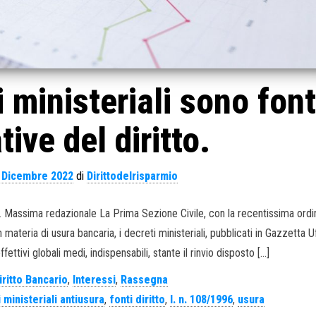
i ministeriali sono font
tive del diritto.
 Dicembre 2022
di
Dirittodelrisparmio
. Massima redazionale La Prima Sezione Civile, con la recentissima ordi
n materia di usura bancaria, i decreti ministeriali, pubblicati in Gazzetta Uf
ffettivi globali medi, indispensabili, stante il rinvio disposto […]
iritto Bancario
,
Interessi
,
Rassegna
 ministeriali antiusura
,
fonti diritto
,
l. n. 108/1996
,
usura