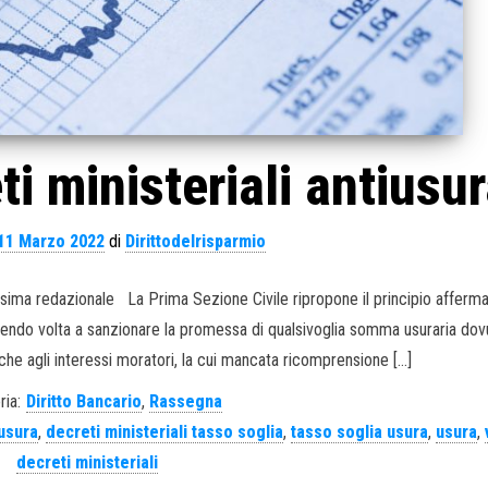
ti ministeriali antiusur
11 Marzo 2022
di
Dirittodelrisparmio
ssima redazionale La Prima Sezione Civile ripropone il principio afferma
essendo volta a sanzionare la promessa di qualsivoglia somma usuraria dov
nche agli interessi moratori, la cui mancata ricomprensione […]
ria:
Diritto Bancario
,
Rassegna
iusura
,
decreti ministeriali tasso soglia
,
tasso soglia usura
,
usura
,
decreti ministeriali