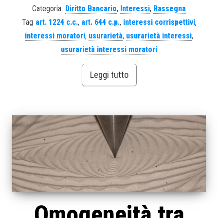
Categoria:
Diritto Bancario
,
Interessi
,
Rassegna
Tag
art. 1224 c.c.
,
art. 644 c.p.
,
interessi corrispettivi
,
interessi moratori
,
usurarietà
,
usurarietà interessi
,
usurarietà interessi moratori
Leggi tutto
Omogeneità tra