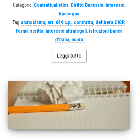
Categoria:
Contrattualistica
,
Diritto Bancario
,
Interessi
,
Rassegna
Tag
anatocismo
,
art. 644 c.p.
,
contratto
,
delibera CICR
,
forma scritta
,
interessi ultralegali
,
istruzioni banca
d'italia
,
usura
Leggi tutto