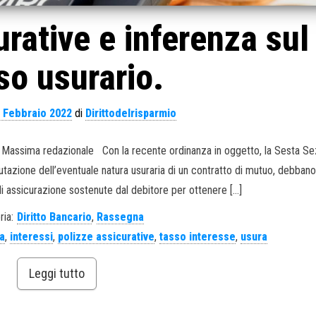
urative e inferenza sul
so usurario.
 Febbraio 2022
di
Dirittodelrisparmio
25. Massima redazionale Con la recente ordinanza in oggetto, la Sesta S
a valutazione dell’eventuale natura usuraria di un contratto di mutuo, debban
i assicurazione sostenute dal debitore per ottenere […]
ria:
Diritto Bancario
,
Rassegna
ra
,
interessi
,
polizze assicurative
,
tasso interesse
,
usura
Leggi tutto