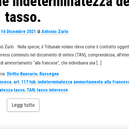
le indeterminatezza de
tasso.
l
16 Dicembre 2021
di
Antonio Zurlo
io Zurlo Nella specie, il Tribunale nolano rileva come il contratto ogget
 interessi contenuto nel documento di sintesi (TAN), comprendesse, all’inte
di ammortamento “alla francese”, che individuava una […]
ria:
Diritto Bancario
,
Rassegna
ancese
,
art. 117 tub
,
indeterminatezza ammortamento alla frances
atezza tasso
,
TAN
,
tasso interesse
Leggi tutto