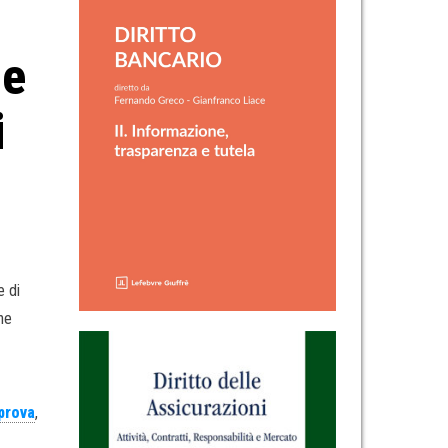
le
i
e di
ne
prova
,