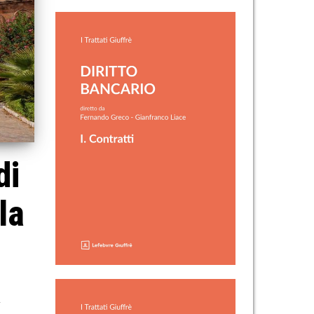
di
la
a