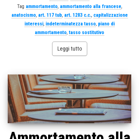
Tag
ammortamento
,
ammortamento alla francese
,
anatocismo
,
art. 117 tub
,
art. 1283 c.c.
,
capitalizzazione
interessi
,
indeterminatezza tasso
,
piano di
ammortamento
,
tasso sostitutivo
Leggi tutto
Ammortamento alla