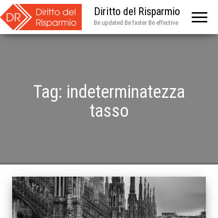
Diritto del Risparmio
Be updated Be faster Be effective
Tag:
indeterminatezza
tasso