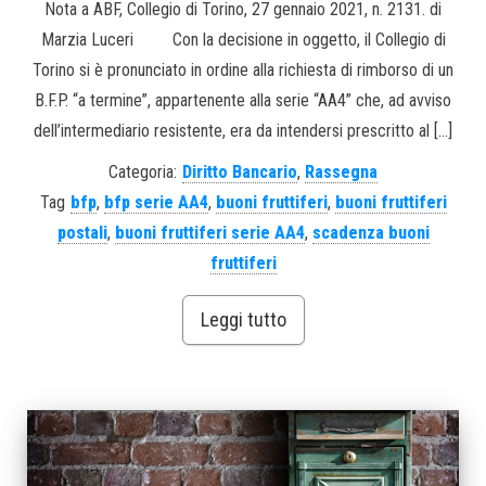
Nota a ABF, Collegio di Torino, 27 gennaio 2021, n. 2131. di
Marzia Luceri Con la decisione in oggetto, il Collegio di
Torino si è pronunciato in ordine alla richiesta di rimborso di un
B.F.P. “a termine”, appartenente alla serie “AA4” che, ad avviso
dell’intermediario resistente, era da intendersi prescritto al […]
Categoria:
Diritto Bancario
,
Rassegna
Tag
bfp
,
bfp serie AA4
,
buoni fruttiferi
,
buoni fruttiferi
postali
,
buoni fruttiferi serie AA4
,
scadenza buoni
fruttiferi
Leggi tutto