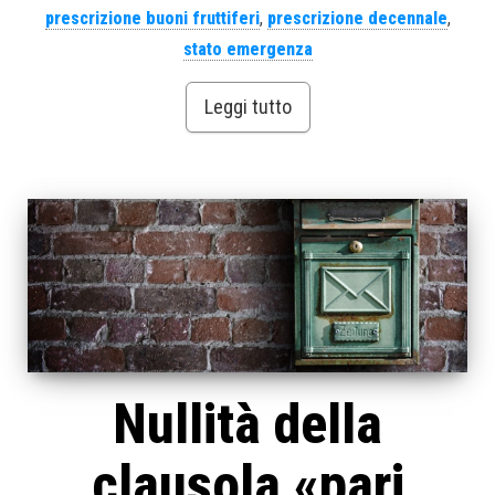
prescrizione buoni fruttiferi
,
prescrizione decennale
,
stato emergenza
Leggi tutto
Nullità della
clausola «pari