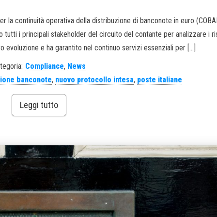
r la continuità operativa della distribuzione di banconote in euro (COBA
tutti i principali stakeholder del circuito del contante per analizzare i ri
ro evoluzione e ha garantito nel continuo servizi essenziali per […]
tegoria:
Compliance
,
News
zione banconote
,
nuovo protocollo intesa
,
poste italiane
Leggi tutto