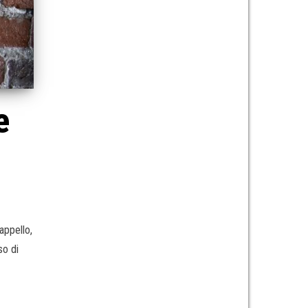
e
appello,
so di