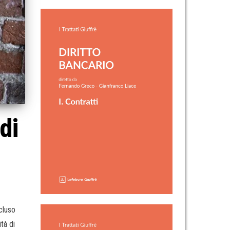
di
cluso
ità di