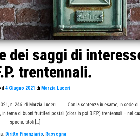
e dei saggi di interess
.P. trentennali.
 il
4 Giugno 2021
di
Marzia Luceri
 2021, n. 246. di Marzia Luceri. Con la sentenza in esame, in sede di 
in tema di buoni fruttiferi postali (d’ora in poi B.F.P.) trentennali – nel ca
specie, titoli […]
a:
Diritto Finanziario
,
Rassegna