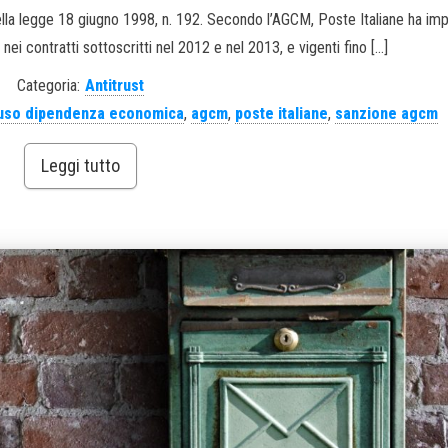
ella legge 18 giugno 1998, n. 192. Secondo l’AGCM, Poste Italiane ha im
ei contratti sottoscritti nel 2012 e nel 2013, e vigenti fino […]
Categoria:
Antitrust
uso dipendenza economica
,
agcm
,
poste italiane
,
sanzione agcm
Leggi tutto