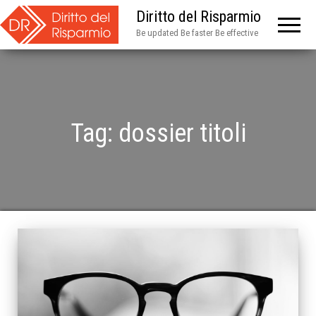
Diritto del Risparmio
Be updated Be faster Be effective
Tag:
dossier titoli