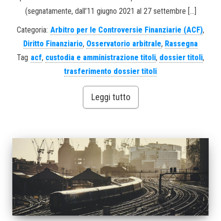
(segnatamente, dall’11 giugno 2021 al 27 settembre […]
Categoria:
Arbitro per le Controversie Finanziarie (ACF)
,
Diritto Finanziario
,
Osservatorio arbitrale
,
Rassegna
Tag
acf
,
custodia e amministrazione titoli
,
dossier titoli
,
trasferimento dossier titoli
Leggi tutto