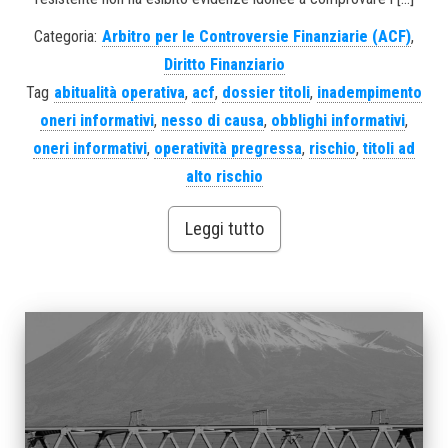
Categoria:
Arbitro per le Controversie Finanziarie (ACF)
,
Diritto Finanziario
Tag
abitualità operativa
,
acf
,
dossier titoli
,
inadempimento
oneri informativi
,
nesso di causa
,
obblighi informativi
,
oneri informativi
,
operatività pregressa
,
rischio
,
titoli ad
alto rischio
Leggi tutto