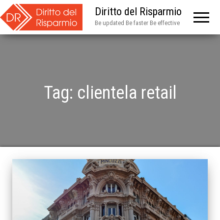
Diritto del Risparmio
Be updated Be faster Be effective
Tag:
clientela retail