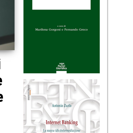
i
e
e