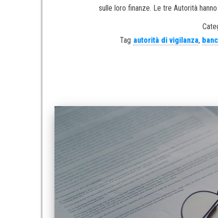
sulle loro finanze. Le tre Autorità hanno
Categ
Tag
autorità di vigilanza
,
banca