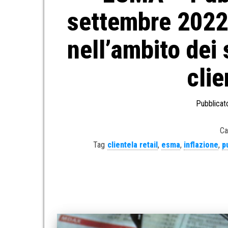
settembre 2022 
nell’ambito dei 
clie
Pubblicato
Ca
Tag
clientela retail
,
esma
,
inflazione
,
p