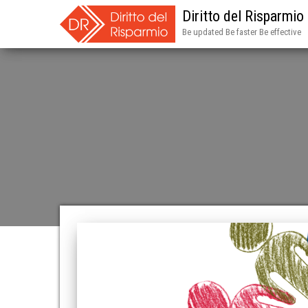
Diritto del Risparmio
Be updated Be faster Be effective