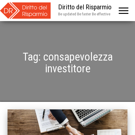
Diritto del Risparmio
Be updated Be faster Be effective
Tag:
consapevolezza
investitore