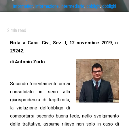
information
,
informazione
,
intermediario
,
obblighi
,
obblighi
informativi
,
responsabilità precontrattuale
2
min read
Nota a Cass. Civ., Sez. I, 12 novembre 2019, n.
29242.
di Antonio Zurlo
Secondo l’orientamento ormai
consolidato in seno alla
giurisprudenza di legittimità,
la violazione dell’obbligo di
comportarsi secondo buona fede, nello svolgimento
delle trattative, assume rilievo non solo in caso di