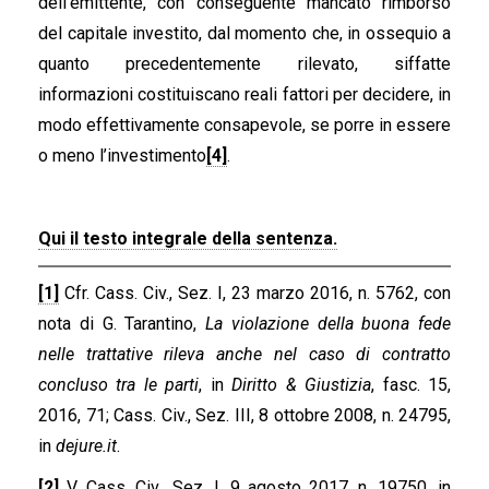
dell’emittente, con conseguente mancato rimborso
del capitale investito, dal momento che, in ossequio a
quanto precedentemente rilevato, siffatte
informazioni costituiscano reali fattori per decidere, in
modo effettivamente consapevole, se porre in essere
o meno l’investimento
[4]
.
Qui il testo integrale della sentenza.
[1]
Cfr. Cass. Civ., Sez. I, 23 marzo 2016, n. 5762, con
nota di G. Tarantino,
La violazione della buona fede
nelle trattative rileva anche nel caso di contratto
concluso tra le parti
, in
Diritto & Giustizia
, fasc. 15,
2016, 71; Cass. Civ., Sez. III, 8 ottobre 2008, n. 24795,
in
dejure.it
.
[2]
V. Cass. Civ., Sez. I, 9 agosto 2017, n. 19750, in