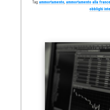
Tag
ammortamento
,
ammortamento alla franc
obblighi int