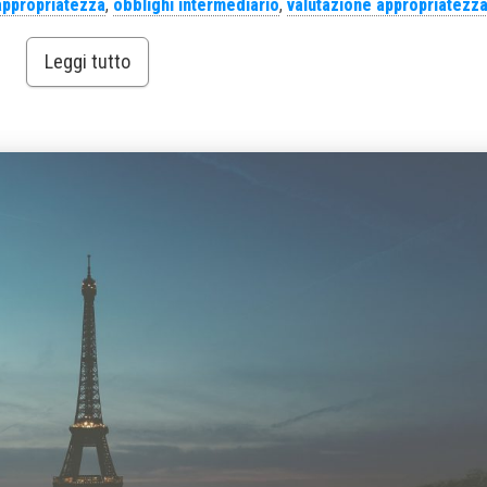
appropriatezza
,
obblighi intermediario
,
valutazione appropriatezz
Leggi tutto