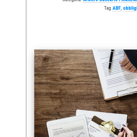
Tag
ABF
,
obblig