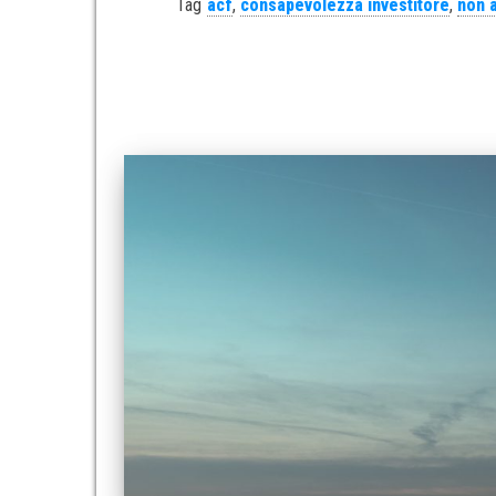
Tag
acf
,
consapevolezza investitore
,
non 