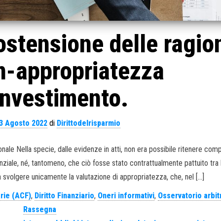
stensione delle ragio
n-appropriatezza
’investimento.
3 Agosto 2022
di
Dirittodelrisparmio
ale Nella specie, dalle evidenze in atti, non era possibile ritenere com
enziale, né, tantomeno, che ciò fosse stato contrattualmente pattuito tra l
svolgere unicamente la valutazione di appropriatezza, che, nel […]
arie (ACF)
,
Diritto Finanziario
,
Oneri informativi
,
Osservatorio arbit
Rassegna