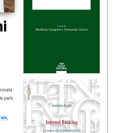
ni
provata
e parti;
rale
,