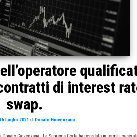
ell’operatore qualifica
contratti di interest ra
swap.
16 Luglio 2021
di
Donato Giovenzana
. di Donato Giovenzana La Suprema Corte ha ricordato in termini generali