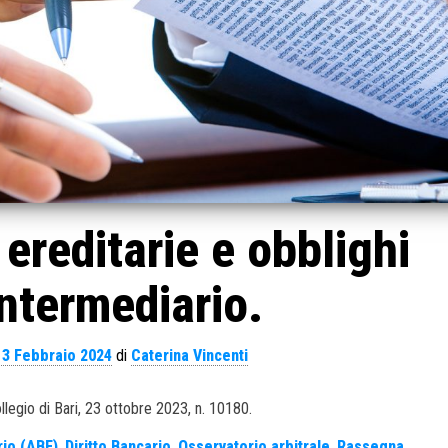
ereditarie e obblighi
intermediario.
13 Febbraio 2024
di
Caterina Vincenti
llegio di Bari, 23 ottobre 2023, n. 10180.
rio (ABF)
,
Diritto Bancario
,
Osservatorio arbitrale
,
Rassegna