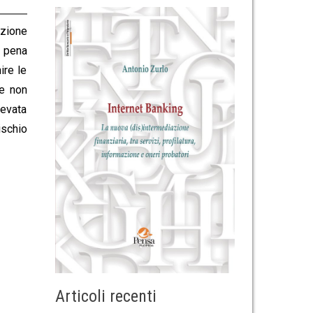
azione
, pena
ire le
he non
levata
ischio
Articoli recenti