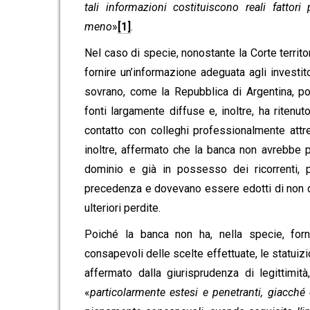
tali informazioni costituiscono reali fattor
meno
»
[1]
.
Nel caso di specie, nonostante la Corte territo
fornire un’informazione adeguata agli investito
sovrano, come la Repubblica di Argentina, pot
fonti largamente diffuse e, inoltre, ha ritenu
contatto con colleghi professionalmente attre
inoltre, affermato che la banca non avrebbe p
dominio e già in possesso dei ricorrenti, 
precedenza e dovevano essere edotti di non dov
ulteriori perdite.
Poiché la banca non ha, nella specie, forni
consapevoli delle scelte effettuate, le statuiz
affermato dalla giurisprudenza di legittimità
«
particolarmente estesi e penetranti, giacché d