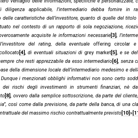
ero ventaglio delle informazioni, specifiche e personalizzate, c
 diligenza applicabile, l’intermediario debba fornire in r
delle caratteristiche dell’investitore, quanto di quelle del titolo
ttuato nel contesto di un rapporto di sola negoziazione, ricez
overosamente acquisite le informazioni necessarie
[3]
,
l’interme
’investitore del rating, della eventuale
offering circolar
e 
collocato
[4]
,
di eventuali situazioni di
grey market
[5]
,
e se de
 sempre che resti apprezzabile da esso intermediario
[6]
,
senza c
a base della dimensione locale dell’intermediario medesimo e del
.
Dunque i menzionati obblighi informativi non sono certo soddi
dei rischi degli investimenti in strumenti finanziari, nè da
ato
[8]
,
ovvero dalla semplice sottoscrizione, da parte del cliente,
a”, così come dalla previsione, da parte della banca, di una cl
contrattuale del massimo rischio contrattualmente previsto
[10]
»
[1