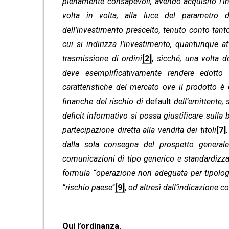
pienamente consapevoli, avendo acquisito l’int
volta in volta, alla luce del parametro di
dell’investimento prescelto, tenuto conto tanto 
cui si indirizza l’investimento, quantunque a
trasmissione di ordini
[2]
,
sicché, una volta d
deve esemplificativamente rendere edotto l
caratteristiche del mercato ove il prodotto è 
finanche del rischio di
default
dell’emittente,
deficit informativo si possa giustificare sull
partecipazione diretta alla vendita dei titoli
[7]
dalla sola consegna del prospetto generale 
comunicazioni di tipo generico e standardizz
formula “operazione non adeguata per tipologi
“rischio paese
“
[9]
,
od altresì dall’indicazione 
Qui l’ordinanza.