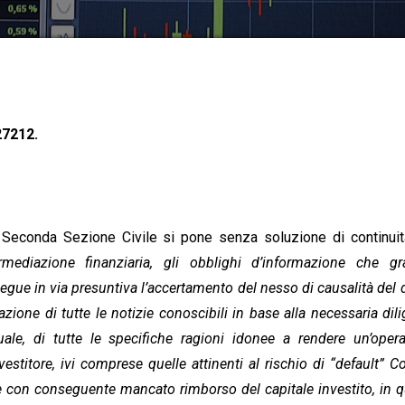
27212.
a Seconda Sezione Civile si pone senza soluzione di continui
rmediazione finanziaria, gli obblighi d’informazione che g
egue in via presuntiva l’accertamento del nesso di causalità del
zione di tutte le notizie conoscibili in base alla necessaria dil
ale, di tutte le specifiche ragioni idonee a rendere un’oper
nvestitore, ivi comprese quelle attinenti al rischio di “default” Co
te con conseguente mancato rimborso del capitale investito, in 