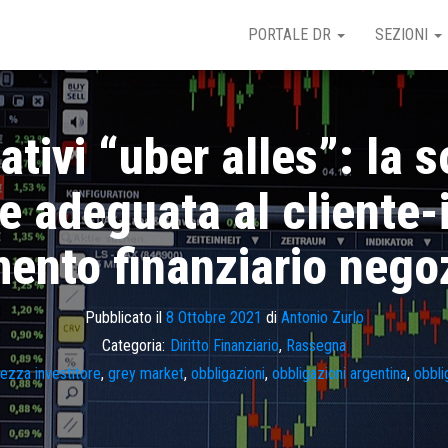
PORTALE DR
SEZIONI
ativi “uber alles”: la 
e adeguata al cliente-i
ento finanziario nego
Pubblicato il
8 Ottobre 2021
di
Antonio Zurlo
Categoria:
Diritto Finanziario
,
Rassegna
ezza investitore
,
grey market
,
obbligazioni
,
obbligazioni argentina
,
obbli