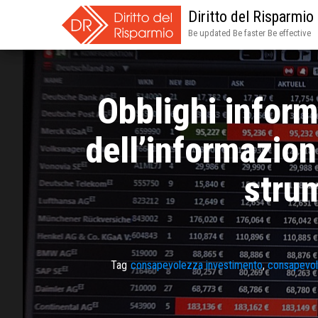
Diritto del Risparmio
Be updated Be faster Be effective
Obblighi inform
dell’informazion
strum
Tag
consapevolezza investimento
,
consapevol