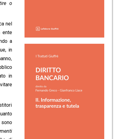
tire o
ca nel
n ente
endo a
ue, in
hanno,
bblico
ato in
vitare
titori
quanto
i sono
imenti