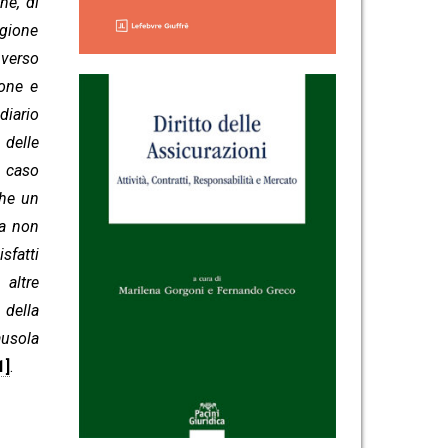
he, di
agione
 verso
ione e
diario
delle
l caso
he un
la non
sfatti
 altre
 della
ausola
1]
.