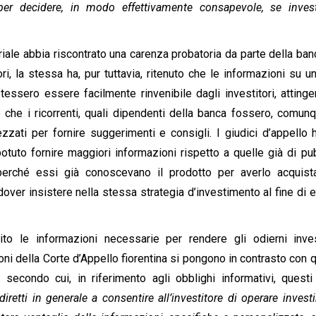
i per decidere, in modo effettivamente consapevole, se inves
riale abbia riscontrato una carenza probatoria da parte della ban
ri, la stessa ha, pur tuttavia, ritenuto che le informazioni su u
essero essere facilmente rinvenibile dagli investitori, atting
to che i ricorrenti, quali dipendenti della banca fossero, comunq
zzati per fornire suggerimenti e consigli. I giudici d’appello 
otuto fornire maggiori informazioni rispetto a quelle già di pu
perché essi già conoscevano il prodotto per averlo acquist
er insistere nella stessa strategia d’investimento al fine di e
to le informazioni necessarie per rendere gli odierni inves
ioni della Corte d’Appello fiorentina si pongono in contrasto con 
, secondo cui, in riferimento agli obblighi informativi, quest
iretti in generale a consentire all’investitore di operare invest