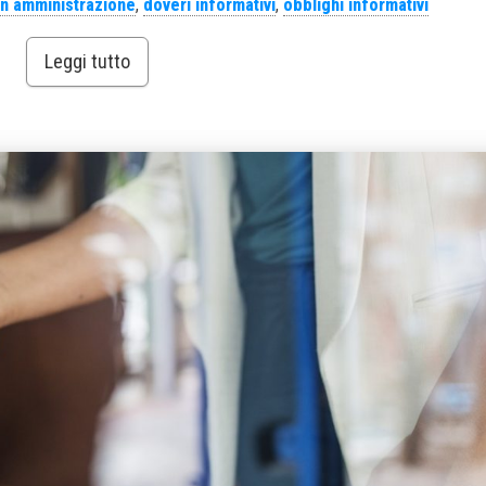
 in amministrazione
,
doveri informativi
,
obblighi informativi
Leggi tutto