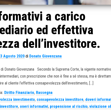
formativi a carico
ediario ed effettiva
za dell’investitore.
23 Agosto 2020
di
Donato Giovenzana
13. di Donato Giovenzana Secondo la Suprema Corte, la vigente normativ
li intermediari, con prescrizione che non è fine a sé stessa, ma è diretta
ire al cliente l’effettiva consapevolezza dell’investimento, […]
a:
Diritto Finanziario
,
Rassegna
olezza investimento
,
consapevolezza investitore
,
doveri informat
investitore
,
oneri informativi
,
propensione al rischio
,
violazione o