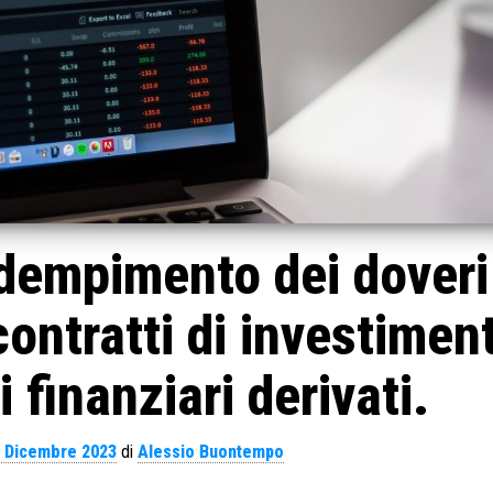
adempimento dei doveri
contratti di investimen
 finanziari derivati.
 Dicembre 2023
di
Alessio Buontempo