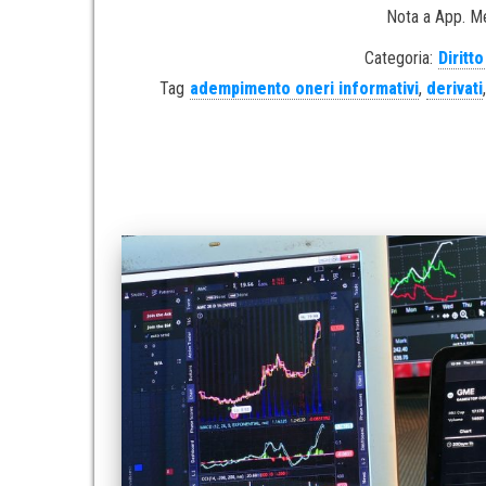
Nota a App. Me
Categoria:
Diritt
Tag
adempimento oneri informativi
,
derivati