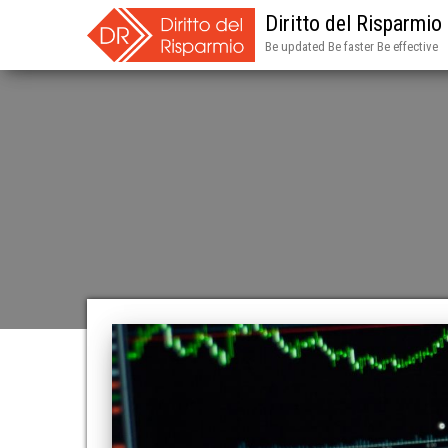
Diritto del Risparmio
Be updated Be faster Be effective