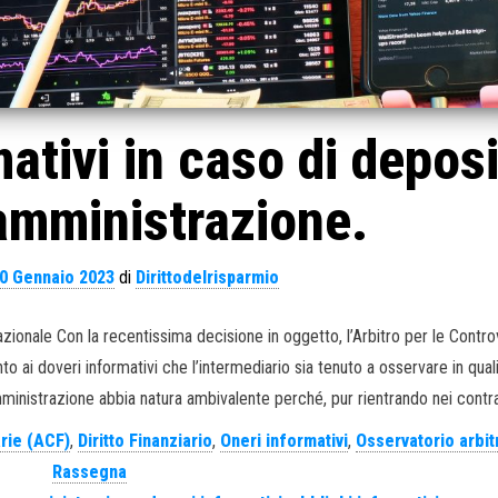
mativi in caso di depos
n amministrazione.
0 Gennaio 2023
di
Dirittodelrisparmio
ionale Con la recentissima decisione in oggetto, l’Arbitro per le Contro
o ai doveri informativi che l’intermediario sia tenuto a osservare in quali
amministrazione abbia natura ambivalente perché, pur rientrando nei contra
arie (ACF)
,
Diritto Finanziario
,
Oneri informativi
,
Osservatorio arbit
Rassegna