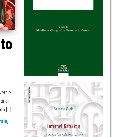
ito
versie
tà di
tti […]
rale
,