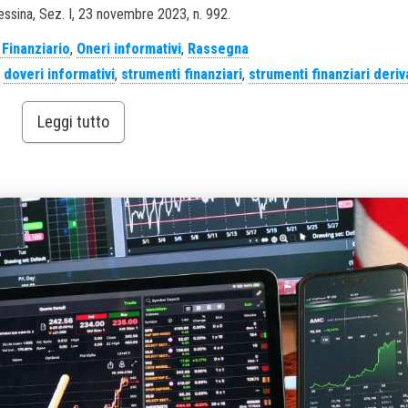
ssina, Sez. I, 23 novembre 2023, n. 992.
o Finanziario
,
Oneri informativi
,
Rassegna
,
doveri informativi
,
strumenti finanziari
,
strumenti finanziari deriv
Leggi tutto