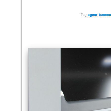
Tag
agcm
,
bancom