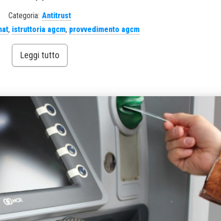
Categoria:
Antitrust
at
,
istruttoria agcm
,
provvedimento agcm
Leggi tutto