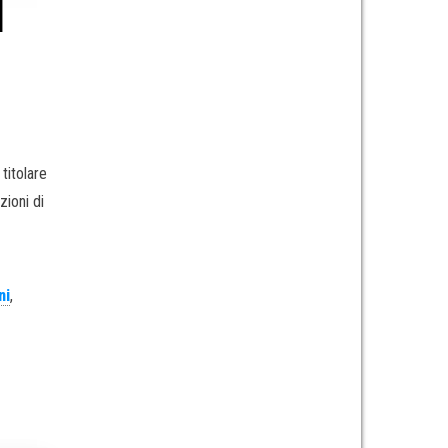
l
titolare
zioni di
ni
,