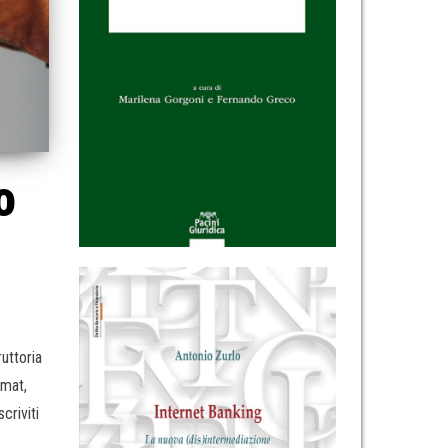
o
uttoria
omat,
scriviti