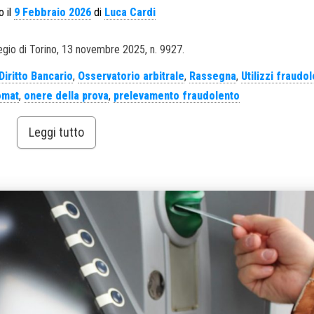
o il
9 Febbraio 2026
di
Luca Cardi
egio di Torino, 13 novembre 2025, n. 9927.
Diritto Bancario
,
Osservatorio arbitrale
,
Rassegna
,
Utilizzi fraudol
omat
,
onere della prova
,
prelevamento fraudolento
Leggi tutto