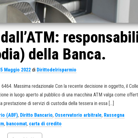
 dall’ATM: responsabil
dia) della Banca.
25 Maggio 2022
di
Dirittodelrisparmio
n. 6464. Massima redazionale Con la recente decisione in oggetto, il Coll
azione in luogo aperto al pubblico di una macchina ATM valga come offert
a prestazione di servizi di custodia della tessera in essa […]
rio (ABF)
,
Diritto Bancario
,
Osservatorio arbitrale
,
Rassegna
tm
,
bancomat
,
carta di credito