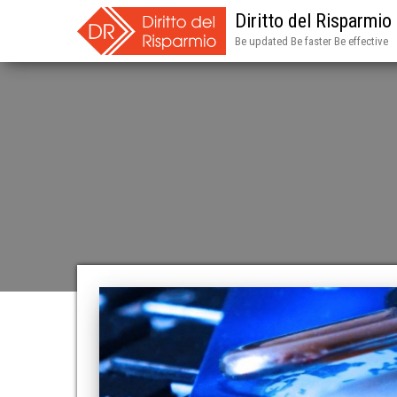
Diritto del Risparmio
Be updated Be faster Be effective