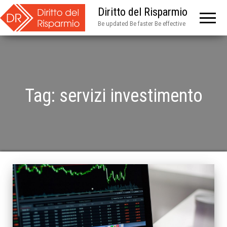
Diritto del Risparmio
Be updated Be faster Be effective
Tag:
servizi investimento