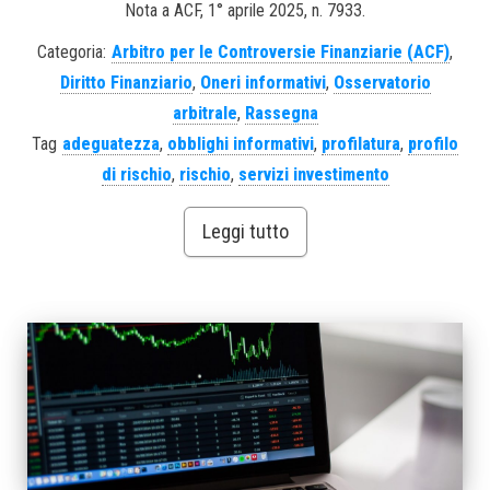
Nota a ACF, 1° aprile 2025, n. 7933.
Categoria:
Arbitro per le Controversie Finanziarie (ACF)
,
Diritto Finanziario
,
Oneri informativi
,
Osservatorio
arbitrale
,
Rassegna
Tag
adeguatezza
,
obblighi informativi
,
profilatura
,
profilo
di rischio
,
rischio
,
servizi investimento
Leggi tutto