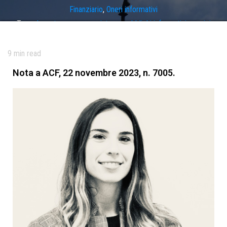
Finanziario
,
Oneri informativi
Tag
adeguatezza
,
appropriatezza
,
obblighi informativi
,
servizi
investimento
9
min read
Nota a ACF, 22 novembre 2023, n. 7005.