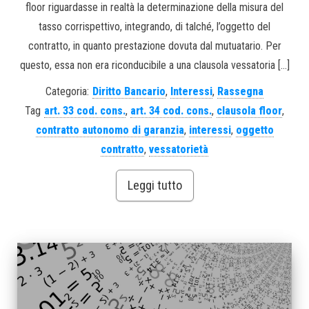
floor riguardasse in realtà la determinazione della misura del
tasso corrispettivo, integrando, di talché, l’oggetto del
contratto, in quanto prestazione dovuta dal mutuatario. Per
questo, essa non era riconducibile a una clausola vessatoria […]
Categoria:
Diritto Bancario
,
Interessi
,
Rassegna
Tag
art. 33 cod. cons.
,
art. 34 cod. cons.
,
clausola floor
,
contratto autonomo di garanzia
,
interessi
,
oggetto
contratto
,
vessatorietà
Leggi tutto