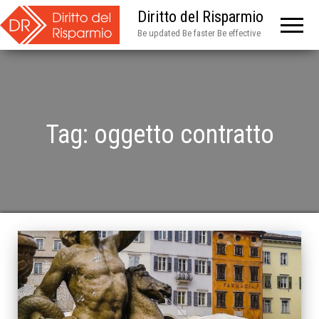
Diritto del Risparmio
Be updated Be faster Be effective
Tag:
oggetto contratto