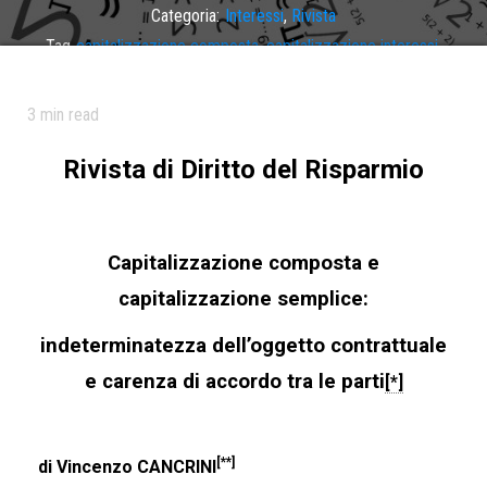
Categoria:
Interessi
,
Rivista
Tag
capitalizzazione composta
,
capitalizzazione interessi
,
capitalizzazione semplice
,
indeterminatezza oggetto
,
interessi
,
oggetto contratto
,
oggetto contrattuale
3
min read
Rivista di Diritto del Risparmio
Capitalizzazione composta e
capitalizzazione semplice:
indeterminatezza dell’oggetto contrattuale
e carenza di accordo tra le parti
[*]
[**]
di Vincenzo CANCRINI