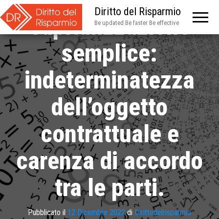
Diritto del Risparmio
capitalizzazione
Be updated Be faster Be effective
semplice:
indeterminatezza
dell’oggetto
contrattuale e
carenza di accordo
tra le parti.
Pubblicato il
12 Dicembre 2022
di
Dirittodelrisparmio