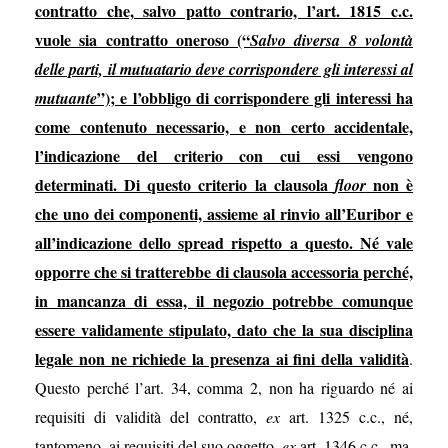
contratto che, salvo patto contrario, l’art. 1815 c.c.
vuole sia contratto oneroso (“
Salvo diversa 8 volontà
delle parti, il mutuatario deve corrispondere gli interessi al
”); e l’obbligo di corrispondere gli interessi ha
mutuante
come contenuto necessario, e non certo accidentale,
l’indicazione del criterio con cui essi vengono
determinati. Di questo criterio la clausola
non è
floor
che uno dei componenti, assieme al rinvio all’Euribor e
all’indicazione dello spread rispetto a questo. Né vale
opporre che si tratterebbe di clausola accessoria perché,
in mancanza di essa, il negozio potrebbe comunque
essere validamente stipulato, dato che la sua disciplina
legale non ne richiede la presenza ai fini della validità
.
Questo perché l’art. 34, comma 2, non ha riguardo né ai
requisiti di validità del contratto,
ex
art. 1325 c.c., né,
tantomeno, ai requisiti del suo oggetto,
ex
art. 1346 c.c., ma,