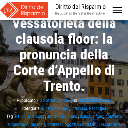
Diritto del Risparmio
Be updated Be faster Be effective
Vessatorietà della
clausola floor: la
pronuncia della
Corte d’Appello di
Trento.
Pubblicato il
3 Settembre 2025
di
Dirittodelrisparmio
Categoria:
Diritto Bancario
,
Interessi
,
Rassegna
Tag
art. 33 cod. cons.
,
art. 34 cod. cons.
,
clausola floor
,
contratto
autonomo di garanzia
,
interessi
,
oggetto contratto
,
vessatorietà