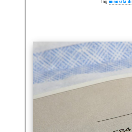
Tag
minorata d