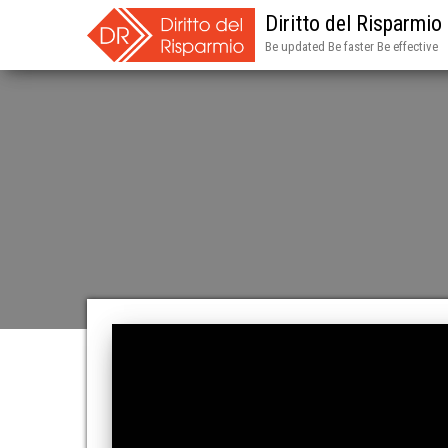
Diritto del Risparmio
Be updated Be faster Be effective