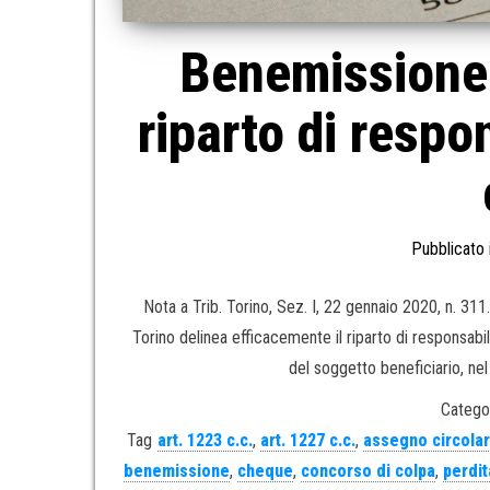
Benemissione 
riparto di respo
Pubblicato 
Nota a Trib. Torino, Sez. I, 22 gennaio 2020, n. 3
Torino delinea efficacemente il riparto di responsabi
del soggetto beneficiario, ne
Categor
Tag
art. 1223 c.c.
,
art. 1227 c.c.
,
assegno circola
benemissione
,
cheque
,
concorso di colpa
,
perdit