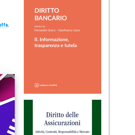
uffa
,