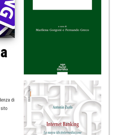
ta
denza di
 sito