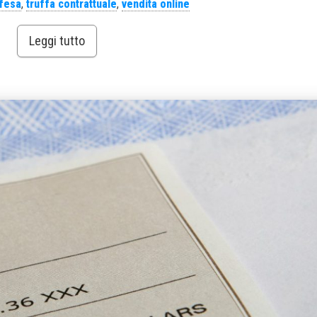
ifesa
,
truffa contrattuale
,
vendita online
Leggi tutto