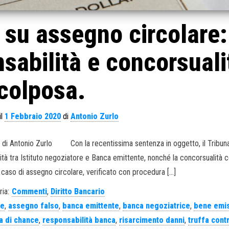
su assegno circolare:
nsabilità e concorsuali
colposa.
il
1 Febbraio 2020
di
Antonio Zurlo
11. di Antonio Zurlo Con la recentissima sentenza in oggetto, il Tribuna
lità tra Istituto negoziatore e Banca emittente, nonché la concorsualità 
l caso di assegno circolare, verificato con procedura […]
ia:
Commenti
,
Diritto Bancario
re
,
assegno falso
,
banca emittente
,
banca negoziatrice
,
bene emi
a di chance
,
responsabilità banca
,
risarcimento danni
,
truffa cont