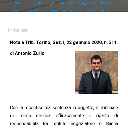
benemissione
,
cheque
,
concorso di colpa
,
perdita di chance
,
responsabilità banca
,
risarcimento danni
,
truffa contrattuale
14
min read
Nota a Trib. Torino, Sez. I, 22 gennaio 2020, n. 311.
di Antonio Zurlo
Con la recentissima sentenza in oggetto, il Tribunale
di Torino delinea efficacemente il riparto di
responsabilità tra Istituto negoziatore e Banca