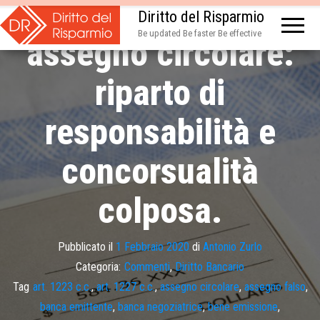
Benemissione su
Diritto del Risparmio
Be updated Be faster Be effective
assegno circolare:
riparto di
responsabilità e
concorsualità
colposa.
Pubblicato il
1 Febbraio 2020
di
Antonio Zurlo
Categoria:
Commenti
,
Diritto Bancario
Tag
art. 1223 c.c.
,
art. 1227 c.c.
,
assegno circolare
,
assegno falso
,
banca emittente
,
banca negoziatrice
,
bene emissione
,