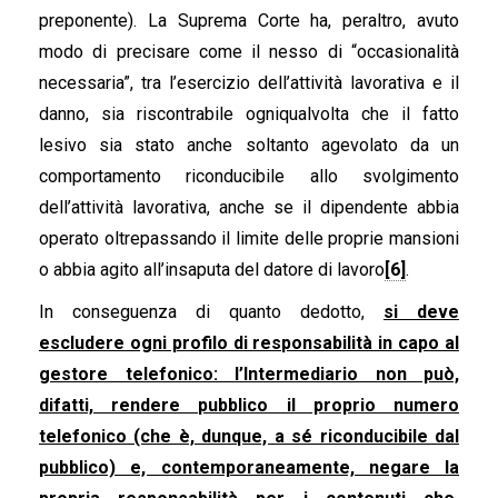
preponente). La Suprema Corte ha, peraltro, avuto
modo di precisare come il nesso di “occasionalità
necessaria”, tra l’esercizio dell’attività lavorativa e il
danno, sia riscontrabile ogniqualvolta che il fatto
lesivo sia stato anche soltanto agevolato da un
comportamento riconducibile allo svolgimento
dell’attività lavorativa, anche se il dipendente abbia
operato oltrepassando il limite delle proprie mansioni
o abbia agito all’insaputa del datore di lavoro
[6]
.
In conseguenza di quanto dedotto,
si deve
escludere ogni profilo di responsabilità in capo al
gestore telefonico: l’Intermediario non può,
difatti, rendere pubblico il proprio numero
telefonico (che è, dunque, a sé riconducibile dal
pubblico) e, contemporaneamente, negare la