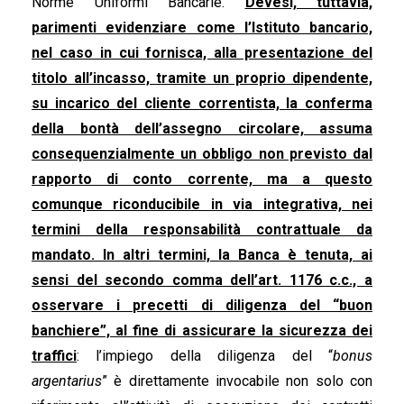
Norme Uniformi Bancarie.
Devesi, tuttavia,
parimenti evidenziare come l’Istituto bancario,
nel caso in cui fornisca, alla presentazione del
titolo all’incasso, tramite un proprio dipendente,
su incarico del cliente correntista, la conferma
della bontà dell’assegno circolare, assuma
consequenzialmente un obbligo non previsto dal
rapporto di conto corrente, ma a questo
comunque riconducibile in via integrativa, nei
termini della responsabilità contrattuale da
mandato. In altri termini, la Banca è tenuta, ai
sensi del secondo comma dell’art. 1176 c.c., a
osservare i precetti di diligenza del “buon
banchiere”, al fine di assicurare la sicurezza dei
traffici
: l’impiego della diligenza del “
bonus
argentarius
” è direttamente invocabile non solo con