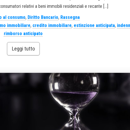
 consumatori relativi a beni immobili residenziali e recante […]
o al consumo
,
Diritto Bancario
,
Rassegna
umo immobiliare
,
credito immobiliare
,
estinzione anticipata
,
indenn
rimborso anticipato
Leggi tutto