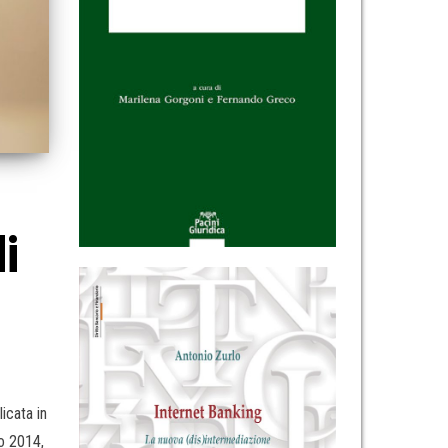
i
icata in
io 2014,