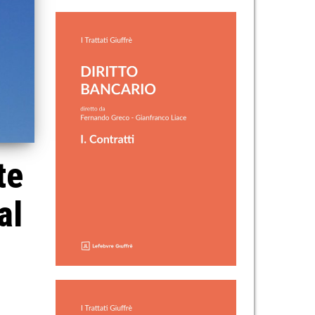
te
al
.