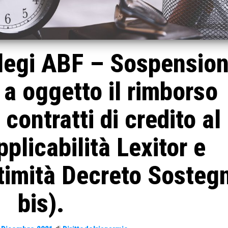
legi ABF – Sospensio
i a oggetto il rimborso
 contratti di credito al
licabilità Lexitor e
timità Decreto Sostegn
bis).