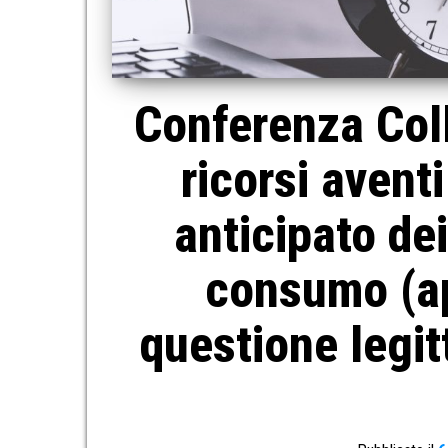
Conferenza Col
ricorsi avent
anticipato dei
consumo (app
questione legit