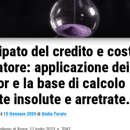
pato del credito e cos
tore: applicazione dei
or e la base di calcolo
e insolute e arretrate.
il
15 Gennaio 2024
di
Giulia Turato
ollegio di Roma, 11 luglio 2023, n. 7042.