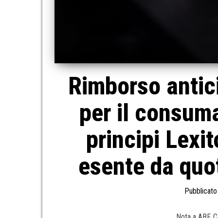
Rimborso antici
per il consuma
principi Lexit
esente da quot
Pubblicato 
Nota a ABF, C