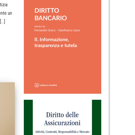
izia
ente un
[…]