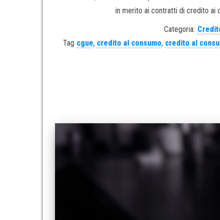
in merito ai contratti di credito ai
Categoria:
Credit
Tag
cgue
,
credito al consumo
,
credito al cons