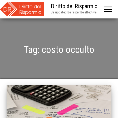
Diritto del Risparmio
Be updated Be faster Be effective
Tag:
costo occulto