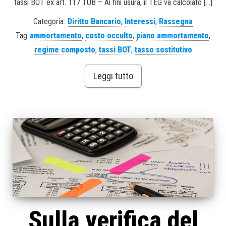
tassi BOT ex art. 117 TUB – Ai fini usura, il TEG va calcolato […]
Categoria:
Diritto Bancario
,
Interessi
,
Rassegna
Tag
ammortamento
,
costo occulto
,
piano ammortamento
,
regime composto
,
tassi BOT
,
tasso sostitutivo
Leggi tutto
Sulla verifica del