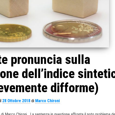
e pronuncia sulla
one dell’indice sinteti
ievemente difforme)
il
28 Ottobre 2018
di
Marco Chironi
8 di Marco Chironi La sentenza in questione affronta il noto problema de