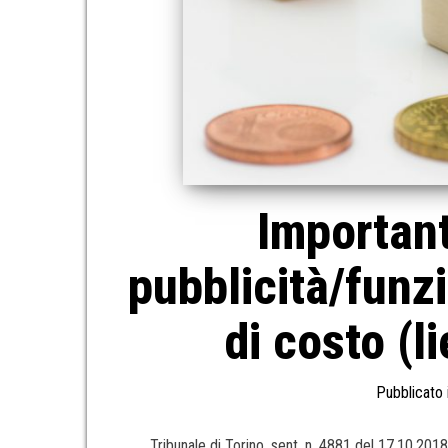
Important
pubblicità/funzi
di costo (l
Pubblicato 
Tribunale di Torino, sent. n. 4881 del 17.10.201