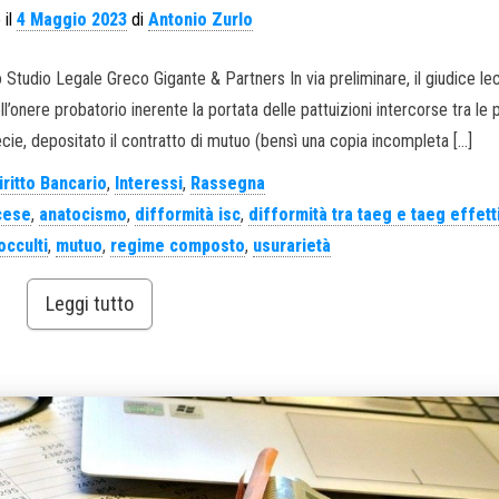
 il
4 Maggio 2023
di
Antonio Zurlo
 Studio Legale Greco Gigante & Partners In via preliminare, il giudice l
onere probatorio inerente la portata delle pattuizioni intercorse tra le p
pecie, depositato il contratto di mutuo (bensì una copia incompleta […]
iritto Bancario
,
Interessi
,
Rassegna
cese
,
anatocismo
,
difformità isc
,
difformità tra taeg e taeg effett
occulti
,
mutuo
,
regime composto
,
usurarietà
Leggi tutto