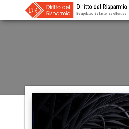
Diritto del Risparmio
Be updated Be faster Be effective