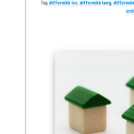
Tag
difformità isc
,
difformità taeg
,
difformità
irr