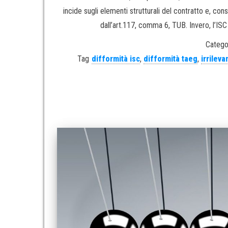
incide sugli elementi strutturali del contratto e, con
dall’art.117, comma 6, TUB. Invero, l’ISC
Catego
Tag
difformità isc
,
difformità taeg
,
irrilev