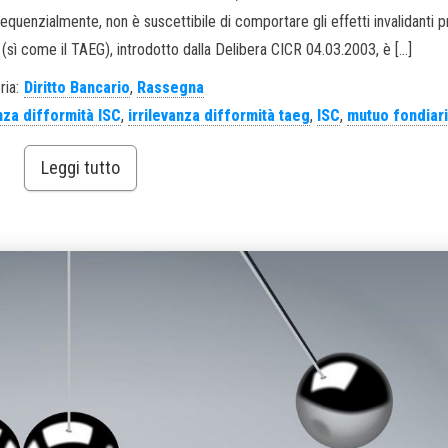
sequenzialmente, non è suscettibile di comportare gli effetti invalidanti p
 (sì come il TAEG), introdotto dalla Delibera CICR 04.03.2003, è […]
ria:
Diritto Bancario
,
Rassegna
anza difformità ISC
,
irrilevanza difformità taeg
,
ISC
,
mutuo fondiar
Leggi tutto