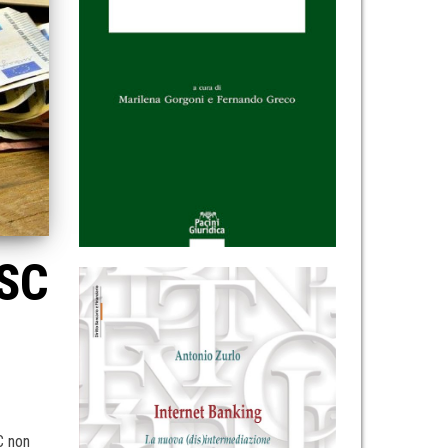
ISC
C non