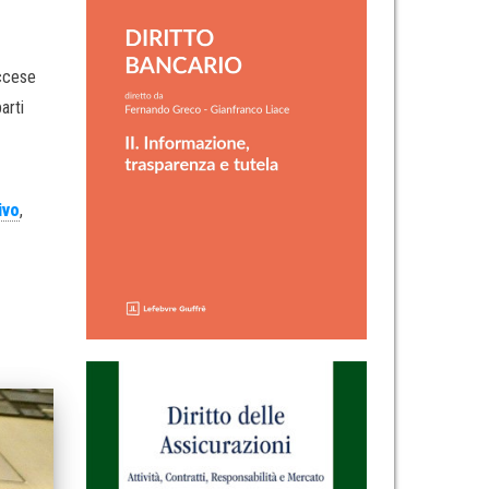
eccese
arti
ivo
,