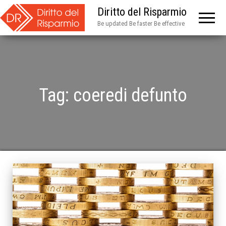
Diritto del Risparmio
Be updated Be faster Be effective
Tag:
coeredi defunto